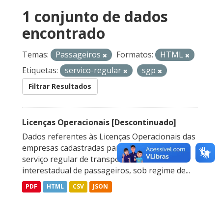
1 conjunto de dados
encontrado
Temas:
Passageiros
Formatos:
HTML
Etiquetas:
servico-regular
sgp
Filtrar Resultados
Licenças Operacionais [Descontinuado]
Dados referentes às Licenças Operacionais das
empresas cadastradas para prestação do
serviço regular de transporte rodoviário
interestadual de passageiros, sob regime de...
PDF
HTML
CSV
JSON