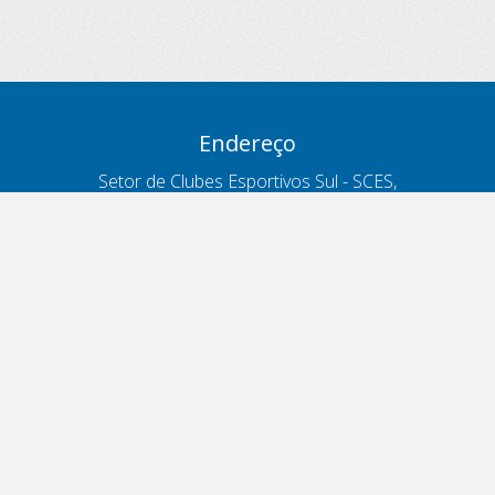
Endereço
Setor de Clubes Esportivos Sul - SCES,
trecho 03, lote 10, Projeto Orla Polo 8
- Brasília - DF
Contatos
Telefone 166
ouvidoria@antt.gov.br
Formulário Fale Conosco