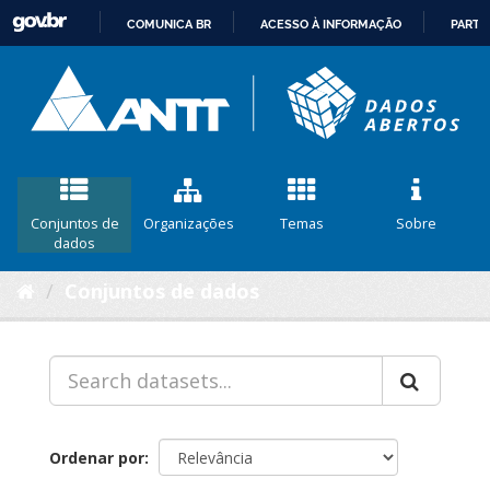
COMUNICA BR
ACESSO À INFORMAÇÃO
PARTI
IR
PARA
O
CONTEÚDO
Conjuntos de
Organizações
Temas
Sobre
dados
Conjuntos de dados
Ordenar por