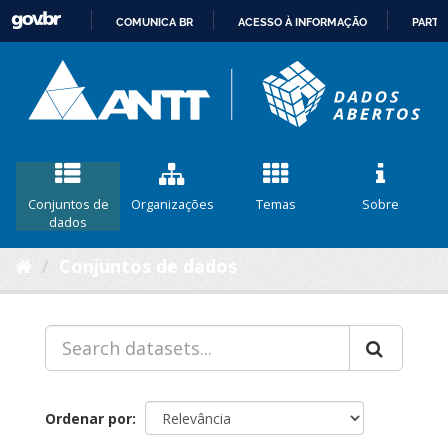
COMUNICA BR
ACESSO À INFORMAÇÃO
PARTI
IR
PARA
O
CONTEÚDO
Conjuntos de
Organizações
Temas
Sobre
dados
Conjuntos de dados
Ordenar por