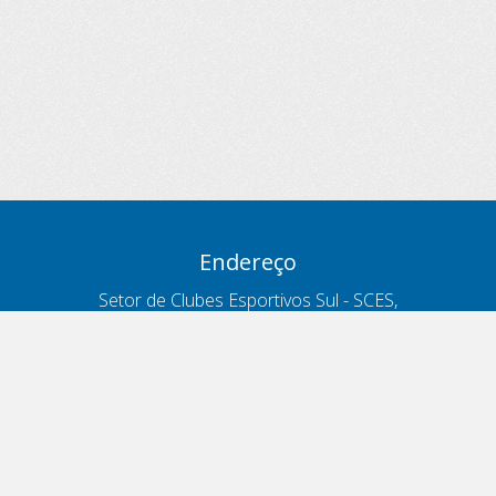
Endereço
Setor de Clubes Esportivos Sul - SCES,
trecho 03, lote 10, Projeto Orla Polo 8
- Brasília - DF
Contatos
Telefone 166
ouvidoria@antt.gov.br