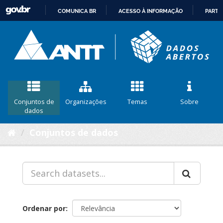
COMUNICA BR
ACESSO À INFORMAÇÃO
PARTI
IR
PARA
O
CONTEÚDO
Conjuntos de
Organizações
Temas
Sobre
dados
Conjuntos de dados
Ordenar por