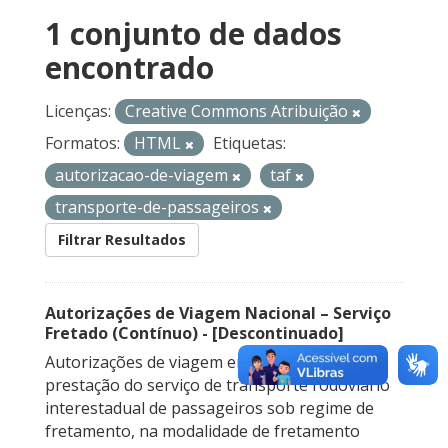
1 conjunto de dados
encontrado
Licenças:
Creative Commons Atribuição
Formatos:
HTML
Etiquetas:
autorizacao-de-viagem
taf
transporte-de-passageiros
Filtrar Resultados
Autorizações de Viagem Nacional – Serviço
Fretado (Contínuo) - [Descontinuado]
Autorizações de viagem emitidas para a
prestação do serviço de transporte rodoviário
interestadual de passageiros sob regime de
fretamento, na modalidade de fretamento