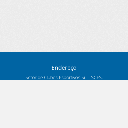
Endereço
Setor de Clubes Esportivos Sul - SCES,
trecho 03, lote 10, Projeto Orla Polo 8
- Brasília - DF
Contatos
Telefone 166
ouvidoria@antt.gov.br