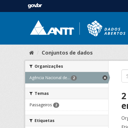
Conjuntos de dados
Organizações
Agência Nacional de...
2
2
Temas
e
Passageiros
2
Or
Etiquetas
Eti