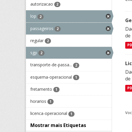
autorizacao
2
lop
2
Ge
passageiros
Dad
2
de
regular
2
P
sgp
2
Li
transporte-de-passa...
2
Da
esquema-operacional
1
de 
P
fretamento
1
horarios
1
Voc
licenca-operacional
1
Mostrar mais Etiquetas