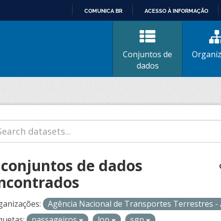
COMUNICA BR
ACESSO À INFORMAÇÃO
IR
PARA
O
Conjuntos de
Organi
CONTEÚDO
dados
 conjuntos de dados
ncontrados
ganizações:
Agência Nacional de Transportes Terrestres 
quetas:
passageiros
lop
sgp