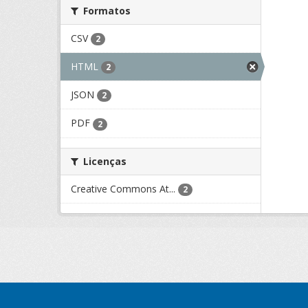
Formatos
CSV
2
HTML
2
JSON
2
PDF
2
Licenças
Creative Commons At...
2