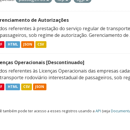
renciamento de Autorizações
os referentes à prestação do serviço regular de transporte 
 passageiros, sob regime de autorização. Gerenciamento de A
DF
HTML
JSON
CSV
cenças Operacionais [Descontinuado]
dos referentes às Licenças Operacionais das empresas cadas
transporte rodoviário interestadual de passageiros, sob reg
DF
HTML
CSV
JSON
ê também pode ter acesso a esses registros usando a
API
(veja
Documenta