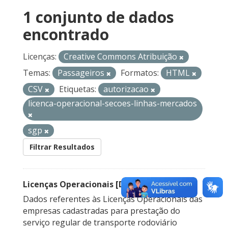
1 conjunto de dados
encontrado
Licenças:
Creative Commons Atribuição
Temas:
Passageiros
Formatos:
HTML
CSV
Etiquetas:
autorizacao
licenca-operacional-secoes-linhas-mercados
sgp
Filtrar Resultados
Licenças Operacionais [Descontinuado]
Dados referentes às Licenças Operacionais das
empresas cadastradas para prestação do
serviço regular de transporte rodoviário