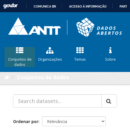
COMUNICA BR
ACESSO À INFORMAÇÃO
PARTI
IR
PARA
O
CONTEÚDO
Conjuntos de
Organizações
Temas
Sobre
dados
Conjuntos de dados
Ordenar por