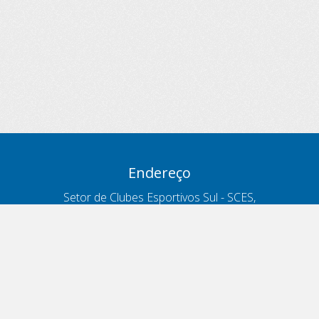
Endereço
Setor de Clubes Esportivos Sul - SCES,
trecho 03, lote 10, Projeto Orla Polo 8
- Brasília - DF
Contatos
Telefone 166