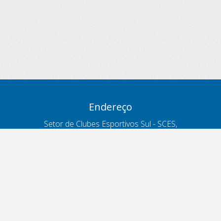
Endereço
Setor de Clubes Esportivos Sul - SCES,
trecho 03, lote 10, Projeto Orla Polo 8
- Brasília - DF
Contatos
Telefone 166
ouvidoria@antt.gov.br
Formulário Fale Conosco