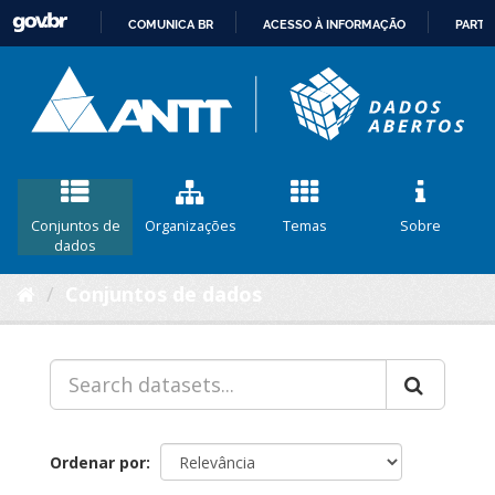
COMUNICA BR
ACESSO À INFORMAÇÃO
PARTI
IR
PARA
O
CONTEÚDO
Conjuntos de
Organizações
Temas
Sobre
dados
Conjuntos de dados
Ordenar por