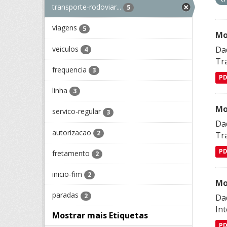
transporte-rodoviar...
5
viagens
5
Mo
veiculos
Da
4
Tra
frequencia
3
P
linha
3
Mo
servico-regular
3
Da
autorizacao
2
Tra
P
fretamento
2
inicio-fim
2
Mo
paradas
2
Da
Int
Mostrar mais Etiquetas
P