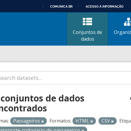
COMUNICA BR
ACESSO À INFORMAÇÃO
IR
PARA
O
Conjuntos de
Organi
CONTEÚDO
dados
 conjuntos de dados
ncontrados
mas:
Passageiros
Formatos:
HTML
CSV
Etiqu
ransporte-rodoviario-de-passageiros