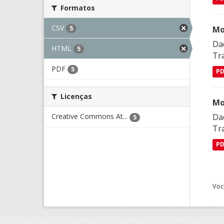
Formatos
CSV
Mo
5
Da
HTML
5
Tra
PDF
5
P
Licenças
Mo
Da
Creative Commons At...
5
Tra
P
Voc