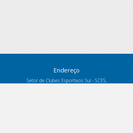
Endereço
Setor de Clubes Esportivos Sul - SCES,
trecho 03, lote 10, Projeto Orla Polo 8
- Brasília - DF
Contatos
Telefone 166
ouvidoria@antt.gov.br