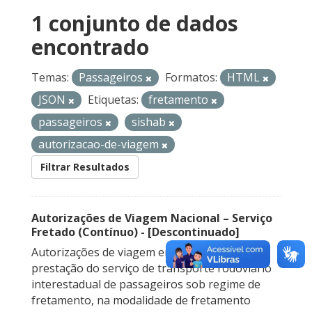
1 conjunto de dados
encontrado
Temas:
Passageiros
Formatos:
HTML
JSON
Etiquetas:
fretamento
passageiros
sishab
autorizacao-de-viagem
Filtrar Resultados
Autorizações de Viagem Nacional – Serviço
Fretado (Contínuo) - [Descontinuado]
Autorizações de viagem emitidas para a
prestação do serviço de transporte rodoviário
interestadual de passageiros sob regime de
fretamento, na modalidade de fretamento