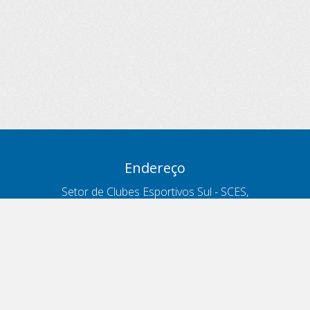
Endereço
Setor de Clubes Esportivos Sul - SCES,
trecho 03, lote 10, Projeto Orla Polo 8
- Brasília - DF
Contatos
Telefone 166