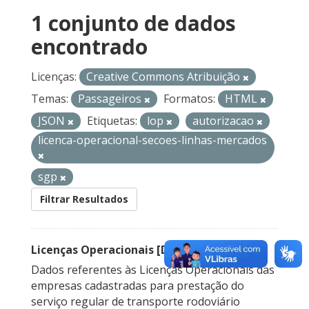
1 conjunto de dados
encontrado
Licenças:
Creative Commons Atribuição
Temas:
Passageiros
Formatos:
HTML
JSON
Etiquetas:
lop
autorizacao
licenca-operacional-secoes-linhas-mercados
sgp
Filtrar Resultados
Licenças Operacionais [Descontinuado]
Dados referentes às Licenças Operacionais das
empresas cadastradas para prestação do
serviço regular de transporte rodoviário