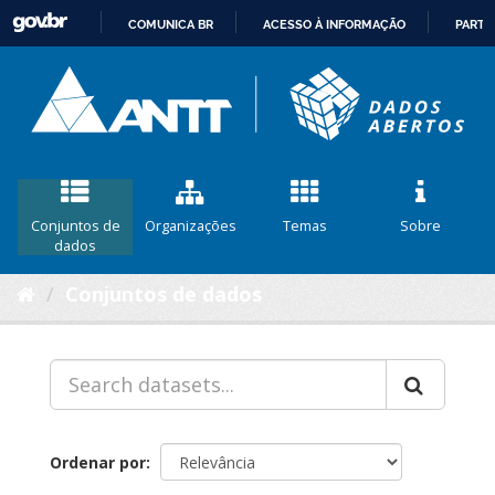
COMUNICA BR
ACESSO À INFORMAÇÃO
PARTI
IR
PARA
O
CONTEÚDO
Conjuntos de
Organizações
Temas
Sobre
dados
Conjuntos de dados
Ordenar por