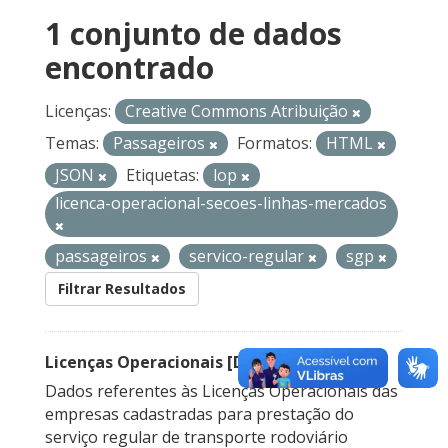
1 conjunto de dados
encontrado
Licenças:
Creative Commons Atribuição
Temas:
Passageiros
Formatos:
HTML
JSON
Etiquetas:
lop
licenca-operacional-secoes-linhas-mercados
passageiros
servico-regular
sgp
Filtrar Resultados
Licenças Operacionais [Descontinuado]
Dados referentes às Licenças Operacionais das
empresas cadastradas para prestação do
serviço regular de transporte rodoviário