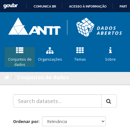
COMUNICA BR
ACESSO À INFORMAÇÃO
PARTI
IR
PARA
O
CONTEÚDO
Conjuntos de
Organizações
Temas
Sobre
dados
Conjuntos de dados
Ordenar por