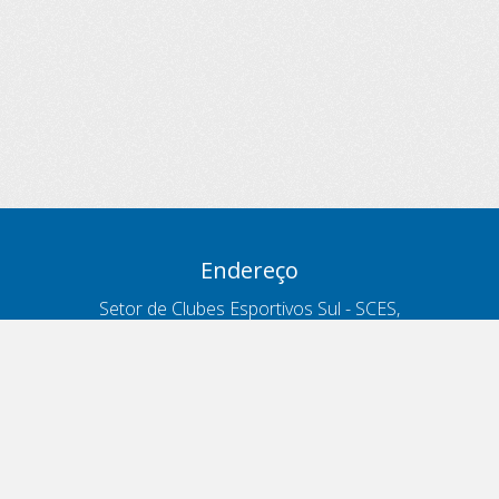
Endereço
Setor de Clubes Esportivos Sul - SCES,
trecho 03, lote 10, Projeto Orla Polo 8
- Brasília - DF
Contatos
Telefone 166