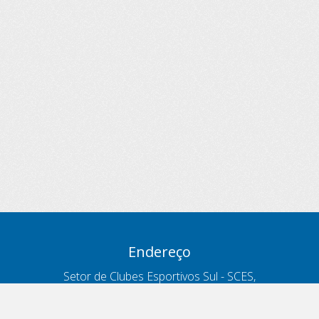
Endereço
Setor de Clubes Esportivos Sul - SCES,
trecho 03, lote 10, Projeto Orla Polo 8
- Brasília - DF