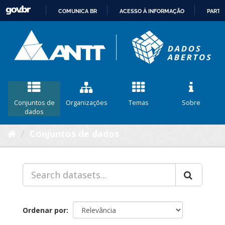
COMUNICA BR
ACESSO À INFORMAÇÃO
PARTI
IR
PARA
O
CONTEÚDO
Conjuntos de
Organizações
Temas
Sobre
dados
Conjuntos de dados
Ordenar por