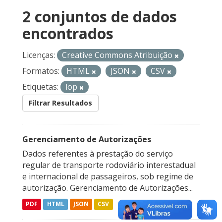
2 conjuntos de dados
encontrados
Licenças:
Creative Commons Atribuição
Formatos:
HTML
JSON
CSV
Etiquetas:
lop
Filtrar Resultados
Gerenciamento de Autorizações
Dados referentes à prestação do serviço
regular de transporte rodoviário interestadual
e internacional de passageiros, sob regime de
autorização. Gerenciamento de Autorizações...
PDF
HTML
JSON
CSV