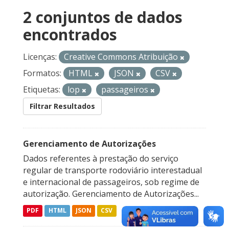
2 conjuntos de dados
encontrados
Licenças:
Creative Commons Atribuição
Formatos:
HTML
JSON
CSV
Etiquetas:
lop
passageiros
Filtrar Resultados
Gerenciamento de Autorizações
Dados referentes à prestação do serviço
regular de transporte rodoviário interestadual
e internacional de passageiros, sob regime de
autorização. Gerenciamento de Autorizações...
PDF
HTML
JSON
CSV