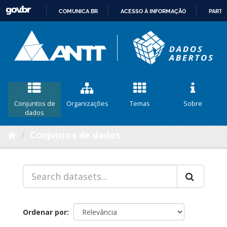
COMUNICA BR
ACESSO À INFORMAÇÃO
PARTI
IR
PARA
O
CONTEÚDO
Conjuntos de
Organizações
Temas
Sobre
dados
Conjuntos de dados
Ordenar por