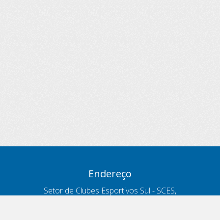
Endereço
Setor de Clubes Esportivos Sul - SCES,
trecho 03, lote 10, Projeto Orla Polo 8
- Brasília - DF