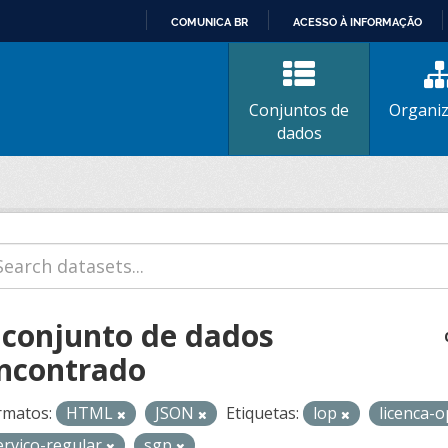
COMUNICA BR
ACESSO À INFORMAÇÃO
IR
PARA
O
Conjuntos de
Organi
CONTEÚDO
dados
 conjunto de dados
ncontrado
rmatos:
HTML
JSON
Etiquetas:
lop
licenca-
ervico-regular
sgp