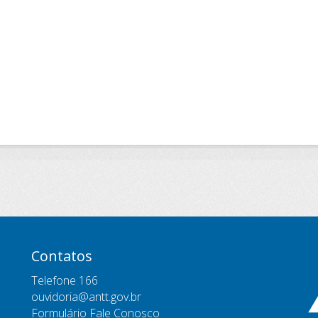
Contatos
Telefone 166
ouvidoria@antt.gov.br
Formulário Fale Conosco