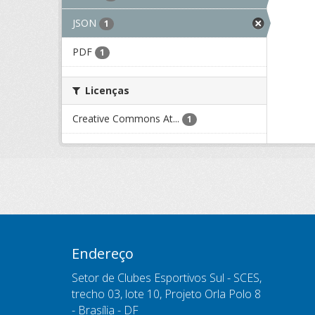
JSON
1
PDF
1
Licenças
Creative Commons At...
1
Endereço
Setor de Clubes Esportivos Sul - SCES,
trecho 03, lote 10, Projeto Orla Polo 8
- Brasília - DF