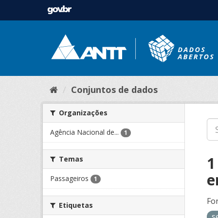
Conjuntos de dados
Organizações
Agência Nacional de...
1
1
Temas
e
Passageiros
1
Fo
Etiquetas
s