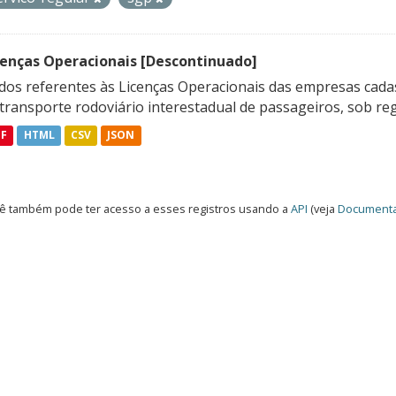
cenças Operacionais [Descontinuado]
dos referentes às Licenças Operacionais das empresas cadas
transporte rodoviário interestadual de passageiros, sob reg
DF
HTML
CSV
JSON
ê também pode ter acesso a esses registros usando a
API
(veja
Documenta