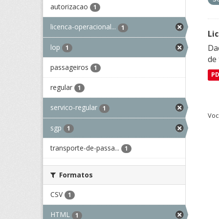
autorizacao
1
licenca-operacional...
1
Li
lop
Da
1
de 
passageiros
1
P
regular
1
servico-regular
1
Voc
sgp
1
transporte-de-passa...
1
Formatos
CSV
1
HTML
1