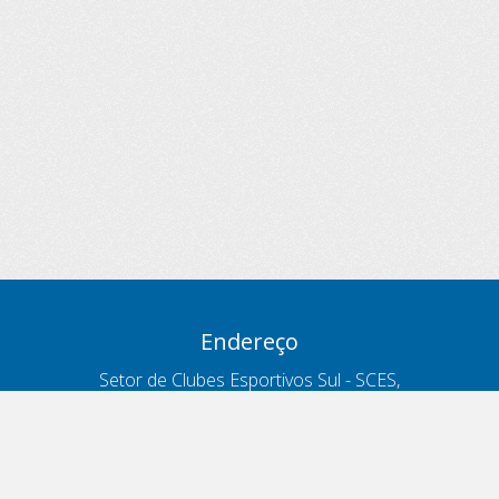
Endereço
Setor de Clubes Esportivos Sul - SCES,
trecho 03, lote 10, Projeto Orla Polo 8
- Brasília - DF