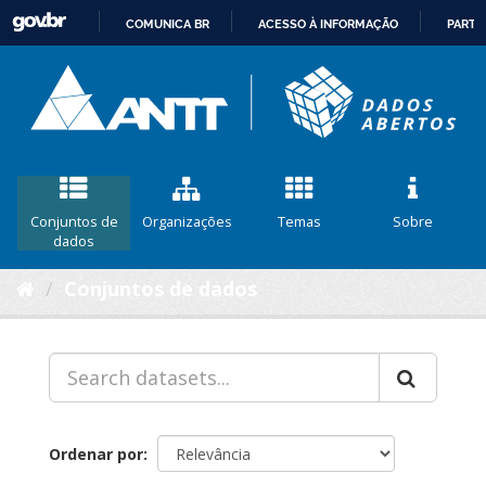
COMUNICA BR
ACESSO À INFORMAÇÃO
PARTI
IR
PARA
O
CONTEÚDO
Conjuntos de
Organizações
Temas
Sobre
dados
Conjuntos de dados
Ordenar por