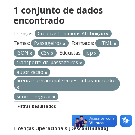
1 conjunto de dados
encontrado
Licenças:
Creative Commons Atribuição
Temas:
Passageiros
Formatos:
HTML
JSON
CSV
Etiquetas:
lop
transporte-de-passageiros
autorizacao
licenca-operacional-secoes-linhas-mercados
servico-regular
Filtrar Resultados
Licenças Operacionais [Descontinuado]