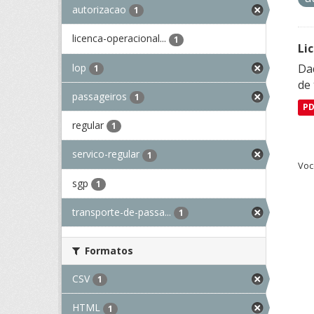
autorizacao
1
licenca-operacional...
1
Li
lop
Da
1
de 
passageiros
1
P
regular
1
servico-regular
1
Voc
sgp
1
transporte-de-passa...
1
Formatos
CSV
1
HTML
1