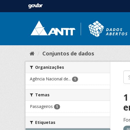
Conjuntos de dados
Organizações
Agência Nacional de...
1
1
Temas
e
Passageiros
1
Fo
Etiquetas
a