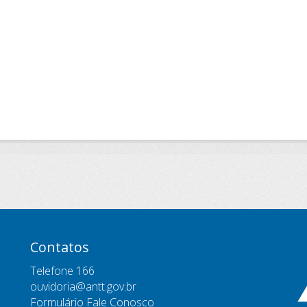
Contatos
Telefone 166
ouvidoria@antt.gov.br
Formulário Fale Conosco