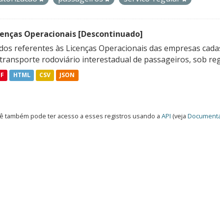
cenças Operacionais [Descontinuado]
dos referentes às Licenças Operacionais das empresas cadas
transporte rodoviário interestadual de passageiros, sob reg
DF
HTML
CSV
JSON
ê também pode ter acesso a esses registros usando a
API
(veja
Documenta