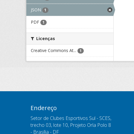
JSON
1
PDF
1
Licenças
Creative Commons At...
1
Endereço
Setor de Clubes Esportivos Sul - SCES,
trecho 03, lote 10, Projeto Orla Polo 8
- Brasília - DF