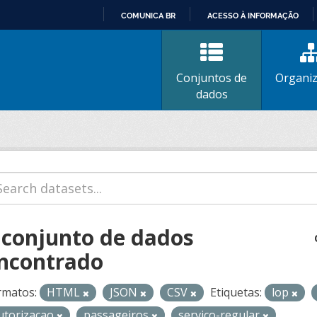
COMUNICA BR
ACESSO À INFORMAÇÃO
IR
PARA
O
Conjuntos de
Organi
CONTEÚDO
dados
 conjunto de dados
ncontrado
rmatos:
HTML
JSON
CSV
Etiquetas:
lop
utorizacao
passageiros
servico-regular