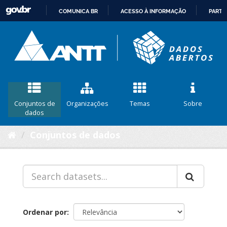
COMUNICA BR
ACESSO À INFORMAÇÃO
PARTI
IR
PARA
O
CONTEÚDO
Conjuntos de
Organizações
Temas
Sobre
dados
Conjuntos de dados
Ordenar por