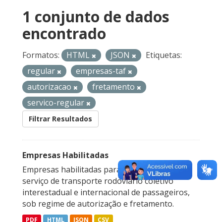
1 conjunto de dados
encontrado
Formatos:
HTML
JSON
Etiquetas:
regular
empresas-taf
autorizacao
fretamento
servico-regular
Filtrar Resultados
Empresas Habilitadas
Empresas habilitadas para a prestação do
serviço de transporte rodoviário coletivo
interestadual e internacional de passageiros,
sob regime de autorização e fretamento.
PDF
HTML
JSON
CSV