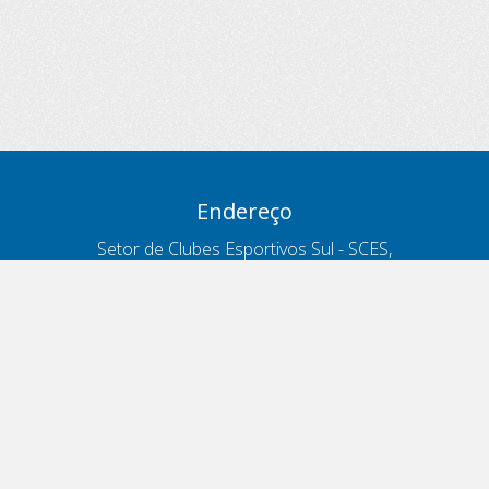
Endereço
Setor de Clubes Esportivos Sul - SCES,
trecho 03, lote 10, Projeto Orla Polo 8
- Brasília - DF
Contatos
Telefone 166
ouvidoria@antt.gov.br
Formulário Fale Conosco