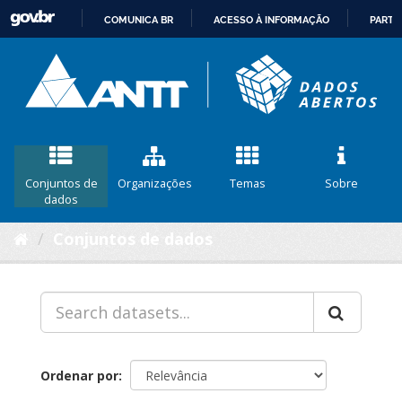
COMUNICA BR
ACESSO À INFORMAÇÃO
PARTI
IR
PARA
O
CONTEÚDO
Conjuntos de
Organizações
Temas
Sobre
dados
Conjuntos de dados
Ordenar por