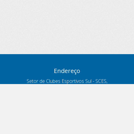
Endereço
Setor de Clubes Esportivos Sul - SCES,
trecho 03, lote 10, Projeto Orla Polo 8
- Brasília - DF
Contatos
Telefone 166
ouvidoria@antt.gov.br