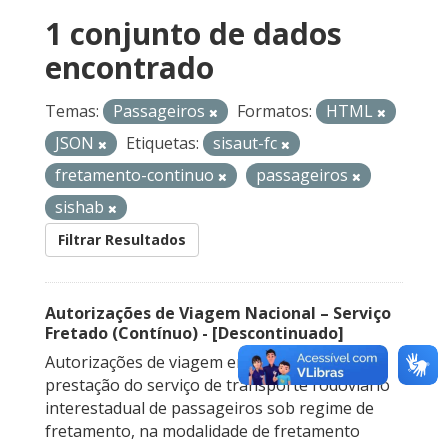
1 conjunto de dados
encontrado
Temas:
Passageiros
Formatos:
HTML
JSON
Etiquetas:
sisaut-fc
fretamento-continuo
passageiros
sishab
Filtrar Resultados
Autorizações de Viagem Nacional – Serviço
Fretado (Contínuo) - [Descontinuado]
Autorizações de viagem emitidas para a
prestação do serviço de transporte rodoviário
interestadual de passageiros sob regime de
fretamento, na modalidade de fretamento