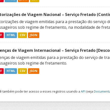
torizações de Viagem Nacional – Serviço Fretado (Contí
orizações de viagem emitidas para a prestação do serviço d
ssageiros sob regime de fretamento, na modalidade de freta
DF
HTML
CSV
JSON
cenças de Viagem Internacional – Serviço Fretado [Desc
enças de viagem emitidas para a prestação do serviço de tra
ssageiros sob regime de fretamento.
DF
HTML
CSV
JSON
ê também pode ter acesso a esses registros usando a
API
(veja
Documenta