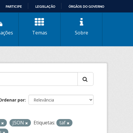
PARTICIPE
LEGISLAÇÃO
ÓRGÃOS DO GOVERNO
zações
Temas
Sobre
Ordenar por
L
JSON
Etiquetas:
taf
os