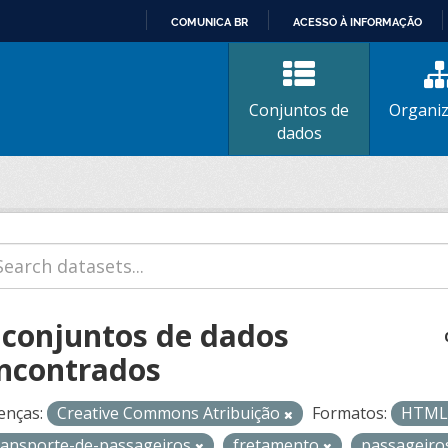
COMUNICA BR
ACESSO À INFORMAÇÃO
IR
PARA
O
Conjuntos de
Organi
CONTEÚDO
dados
 conjuntos de dados
ncontrados
enças:
Creative Commons Atribuição
Formatos:
HTM
ransporte-de-passageiros
fretamento
passageir