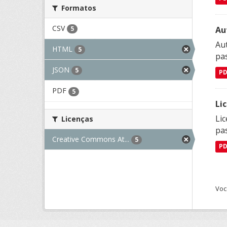
Formatos
CSV
Au
5
Aut
HTML
5
pa
JSON
5
P
PDF
5
Li
Lic
Licenças
pa
Creative Commons At...
5
P
Voc