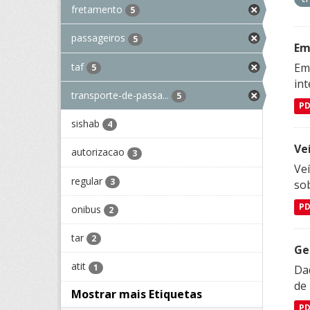
fretamento
5
passageiros
5
Em
taf
Emp
5
in
transporte-de-passa...
5
P
sishab
4
Ve
autorizacao
3
Veí
regular
3
so
P
onibus
2
tar
2
Ge
atit
1
Dad
de
Mostrar mais Etiquetas
P