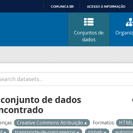
COMUNICA BR
ACESSO À INFORMAÇÃO
IR
PARA
O
Conjuntos de
Organi
CONTEÚDO
dados
 conjunto de dados
ncontrado
enças:
Creative Commons Atribuição
Formatos:
HTM
af
transporte-de-passageiros
sishab
autoriz