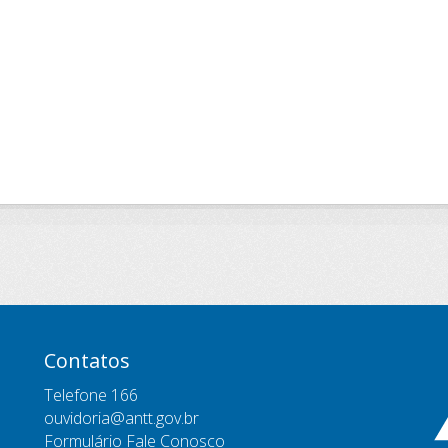
Contatos
Telefone 166
ouvidoria@antt.gov.br
Formulário Fale Conosco