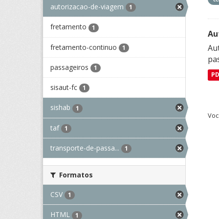
autorizacao-de-viagem
1
fretamento
1
Au
fretamento-continuo
Aut
1
pa
passageiros
1
P
sisaut-fc
1
sishab
1
Voc
taf
1
transporte-de-passa...
1
Formatos
CSV
1
HTML
1