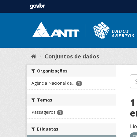
Conjuntos de dados
Organizações
Agência Nacional de...
1
1
Temas
e
Passageiros
1
Lic
Etiquetas
t