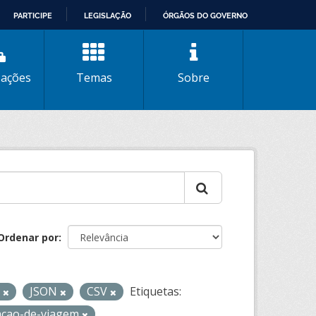
PARTICIPE
LEGISLAÇÃO
ÓRGÃOS DO GOVERNO
zações
Temas
Sobre
Ordenar por
L
JSON
CSV
Etiquetas:
acao-de-viagem