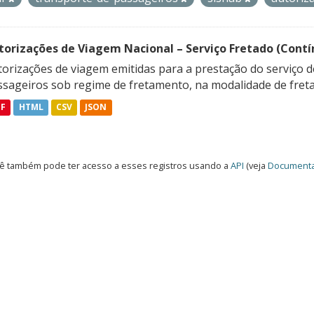
torizações de Viagem Nacional – Serviço Fretado (Contí
orizações de viagem emitidas para a prestação do serviço d
ssageiros sob regime de fretamento, na modalidade de freta
DF
HTML
CSV
JSON
ê também pode ter acesso a esses registros usando a
API
(veja
Documenta