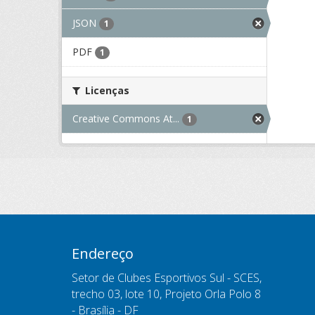
JSON
1
PDF
1
Licenças
Creative Commons At...
1
Endereço
Setor de Clubes Esportivos Sul - SCES,
trecho 03, lote 10, Projeto Orla Polo 8
- Brasília - DF