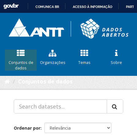
COMUNICA BR
ACESSO À INFORMAÇÃO
PARTI
IR
PARA
O
CONTEÚDO
Conjuntos de
Organizações
Temas
Sobre
dados
Conjuntos de dados
Ordenar por