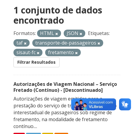
1 conjunto de dados
encontrado
Formatos:
HTML
JSON
Etiquetas:
taf
transporte-de-passageiros
sisaut-fc
fretamento
Filtrar Resultados
Autorizações de Viagem Nacional – Serviço
Fretado (Contínuo) - [Descontinuado]
Autorizações de viagem emitidas para a
prestação do serviço de transporte rodoviário
interestadual de passageiros sob regime de
fretamento, na modalidade de fretamento
contínuo....