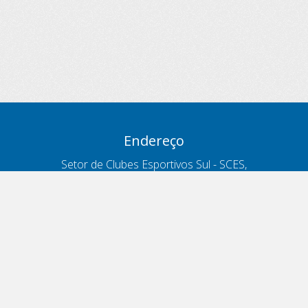
Endereço
Setor de Clubes Esportivos Sul - SCES,
trecho 03, lote 10, Projeto Orla Polo 8
- Brasília - DF
Contatos
Telefone 166
ouvidoria@antt.gov.br
Formulário Fale Conosco