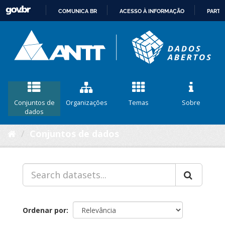
COMUNICA BR
ACESSO À INFORMAÇÃO
PARTI
IR
PARA
O
CONTEÚDO
Conjuntos de
Organizações
Temas
Sobre
dados
Conjuntos de dados
Ordenar por