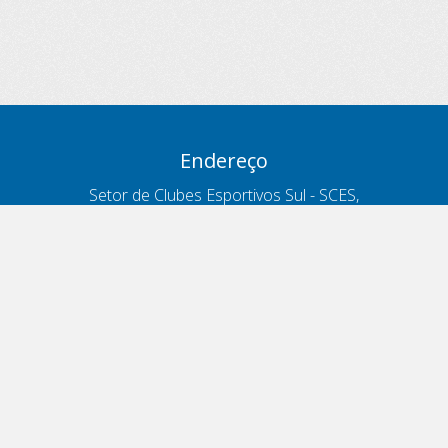
Endereço
Setor de Clubes Esportivos Sul - SCES,
trecho 03, lote 10, Projeto Orla Polo 8
- Brasília - DF
Contatos
Telefone 166
ouvidoria@antt.gov.br
Formulário Fale Conosco