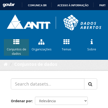
COMUNICA BR
ACESSO À INFORMAÇÃO
PARTI
IR
PARA
O
CONTEÚDO
Conjuntos de
Organizações
Temas
Sobre
dados
Conjuntos de dados
Ordenar por