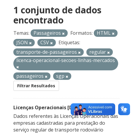
1 conjunto de dados
encontrado
Temas:
Passageiros
Formatos:
HTML
JSON
CSV
Etiquetas:
transporte-de-passageiros
regular
licenca-operacional-secoes-linhas-mercados
passageiros
sgp
Filtrar Resultados
Licenças Operacionais [Descontinuado]
Dados referentes às Licenças Operacionais das
empresas cadastradas para prestação do
serviço regular de transporte rodoviário