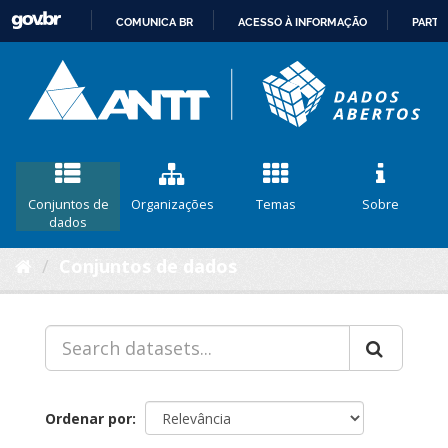
COMUNICA BR
ACESSO À INFORMAÇÃO
PARTI
IR
PARA
O
CONTEÚDO
Conjuntos de
Organizações
Temas
Sobre
dados
Conjuntos de dados
Ordenar por