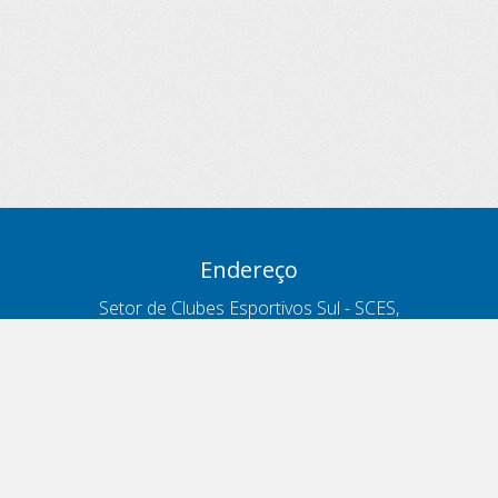
Endereço
Setor de Clubes Esportivos Sul - SCES,
trecho 03, lote 10, Projeto Orla Polo 8
- Brasília - DF
Contatos
Telefone 166