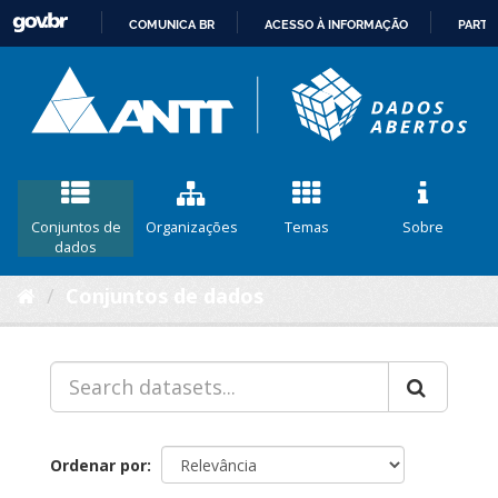
COMUNICA BR
ACESSO À INFORMAÇÃO
PARTI
IR
PARA
O
CONTEÚDO
Conjuntos de
Organizações
Temas
Sobre
dados
Conjuntos de dados
Ordenar por