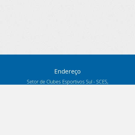
Endereço
Setor de Clubes Esportivos Sul - SCES,
trecho 03, lote 10, Projeto Orla Polo 8
- Brasília - DF
Contatos
Telefone 166
ouvidoria@antt.gov.br