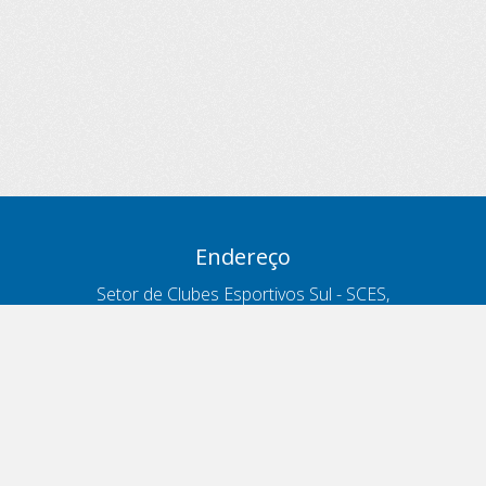
Endereço
Setor de Clubes Esportivos Sul - SCES,
trecho 03, lote 10, Projeto Orla Polo 8
- Brasília - DF
Contatos
Telefone 166
ouvidoria@antt.gov.br