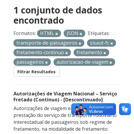
1 conjunto de dados
encontrado
Formatos:
HTML
JSON
Etiquetas:
transporte-de-passageiros
sisaut-fc
fretamento-continuo
fretamento
passageiros
autorizacao-de-viagem
Filtrar Resultados
Autorizações de Viagem Nacional – Serviço
Fretado (Contínuo) - [Descontinuado]
Autorizações de viagem emitidas para a
prestação do serviço de transporte rodoviário
interestadual de passageiros sob regime de
fretamento, na modalidade de fretamento