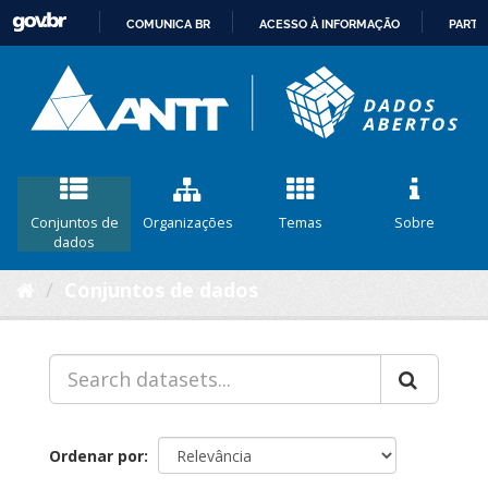
COMUNICA BR
ACESSO À INFORMAÇÃO
PARTI
IR
PARA
O
CONTEÚDO
Conjuntos de
Organizações
Temas
Sobre
dados
Conjuntos de dados
Ordenar por