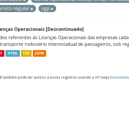
ervico-regular
sgp
cenças Operacionais [Descontinuado]
dos referentes às Licenças Operacionais das empresas cadas
transporte rodoviário interestadual de passageiros, sob reg
DF
HTML
CSV
JSON
ê também pode ter acesso a esses registros usando a
API
(veja
Documenta