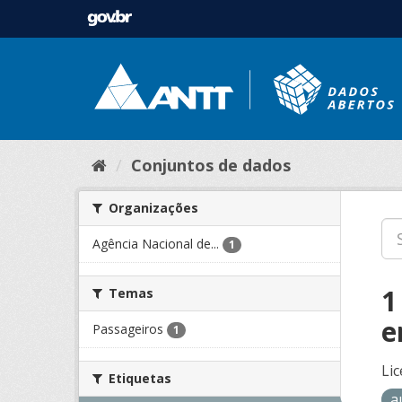
Conjuntos de dados
Organizações
Agência Nacional de...
1
1
Temas
e
Passageiros
1
Lic
Etiquetas
a