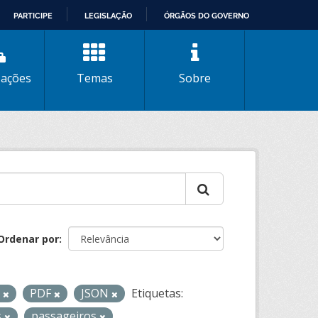
PARTICIPE
LEGISLAÇÃO
ÓRGÃOS DO GOVERNO
zações
Temas
Sobre
Ordenar por
L
PDF
JSON
Etiquetas:
s
passageiros