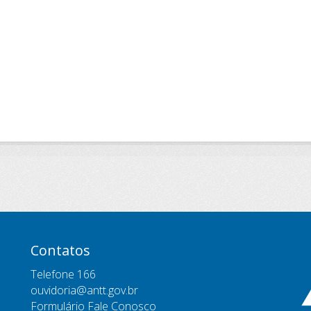
Contatos
Telefone 166
ouvidoria@antt.gov.br
Formulário Fale Conosco