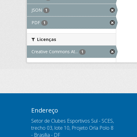
JSON
1
PDF
1
Licenças
Creative Commons At...
1
Endereço
Setor de Clubes Esportivos Sul - SCES,
trecho 03, lote 10, Projeto Orla Polo 8
- Brasília - DF