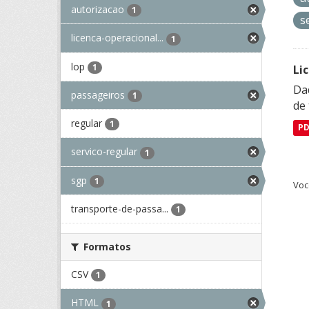
autorizacao
1
s
licenca-operacional...
1
lop
1
Li
Da
passageiros
1
de 
regular
1
P
servico-regular
1
sgp
1
Voc
transporte-de-passa...
1
Formatos
CSV
1
HTML
1