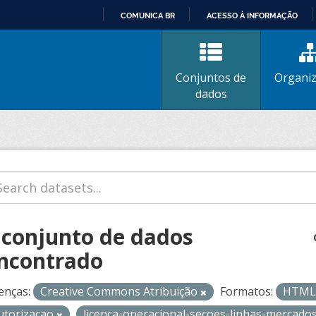
COMUNICA BR
ACESSO À INFORMAÇÃO
IR
PARA
O
Conjuntos de
Organi
CONTEÚDO
dados
 conjunto de dados
ncontrado
enças:
Creative Commons Atribuição
Formatos:
HTM
utorizacao
licenca-operacional-secoes-linhas-mercado