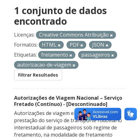
1 conjunto de dados
encontrado
Licenças:
Creative Commons Atribuição
Formatos:
HTML
PDF
JSON
Etiquetas:
fretamento
passageiros
autorizacao-de-viagem
Filtrar Resultados
Autorizações de Viagem Nacional – Serviço
Fretado (Contínuo) - [Descontinuado]
Autorizações de viagem emitidas para a
prestação do serviço de transporte rodoviário
interestadual de passageiros sob regime de
fretamento, na modalidade de fretamento