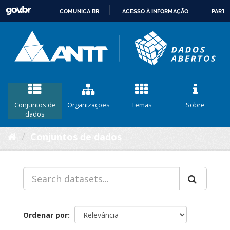
COMUNICA BR
ACESSO À INFORMAÇÃO
PARTI
IR
PARA
O
CONTEÚDO
Conjuntos de
Organizações
Temas
Sobre
dados
Conjuntos de dados
Ordenar por