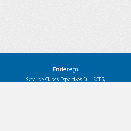
Endereço
Setor de Clubes Esportivos Sul - SCES,
trecho 03, lote 10, Projeto Orla Polo 8
- Brasília - DF
Contatos
Telefone 166
ouvidoria@antt.gov.br