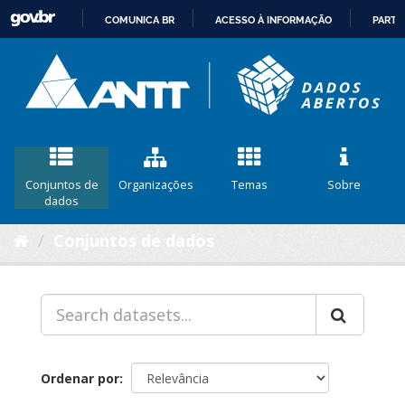
COMUNICA BR
ACESSO À INFORMAÇÃO
PARTI
IR
PARA
O
CONTEÚDO
Conjuntos de
Organizações
Temas
Sobre
dados
Conjuntos de dados
Ordenar por