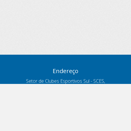
Endereço
Setor de Clubes Esportivos Sul - SCES,
trecho 03, lote 10, Projeto Orla Polo 8
- Brasília - DF
Contatos
Telefone 166