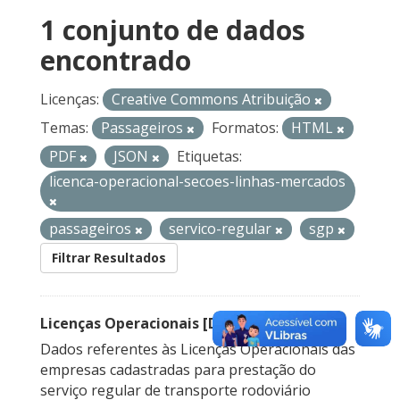
1 conjunto de dados
encontrado
Licenças:
Creative Commons Atribuição
Temas:
Passageiros
Formatos:
HTML
PDF
JSON
Etiquetas:
licenca-operacional-secoes-linhas-mercados
passageiros
servico-regular
sgp
Filtrar Resultados
Licenças Operacionais [Descontinuado]
Dados referentes às Licenças Operacionais das
empresas cadastradas para prestação do
serviço regular de transporte rodoviário