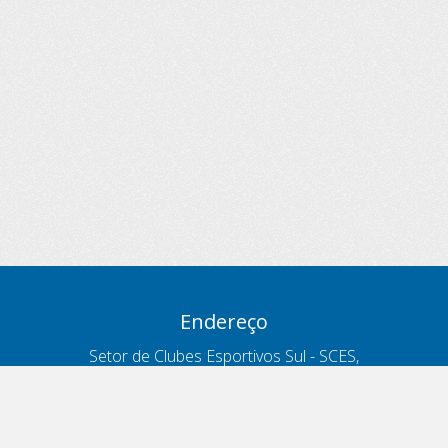
Endereço
Setor de Clubes Esportivos Sul - SCES,
trecho 03, lote 10, Projeto Orla Polo 8
- Brasília - DF