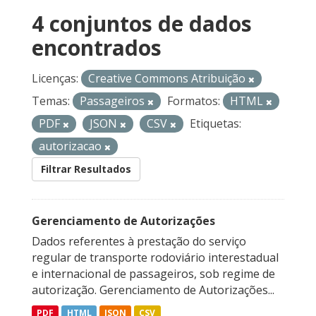
4 conjuntos de dados
encontrados
Licenças:
Creative Commons Atribuição
Temas:
Passageiros
Formatos:
HTML
PDF
JSON
CSV
Etiquetas:
autorizacao
Filtrar Resultados
Gerenciamento de Autorizações
Dados referentes à prestação do serviço
regular de transporte rodoviário interestadual
e internacional de passageiros, sob regime de
autorização. Gerenciamento de Autorizações...
PDF
HTML
JSON
CSV