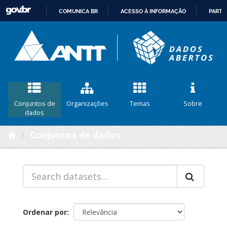
COMUNICA BR
ACESSO À INFORMAÇÃO
PARTI
IR
PARA
O
CONTEÚDO
Conjuntos de
Organizações
Temas
Sobre
dados
Conjuntos de dados
Ordenar por