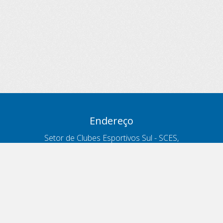
Endereço
Setor de Clubes Esportivos Sul - SCES,
trecho 03, lote 10, Projeto Orla Polo 8
- Brasília - DF
Contatos
Telefone 166