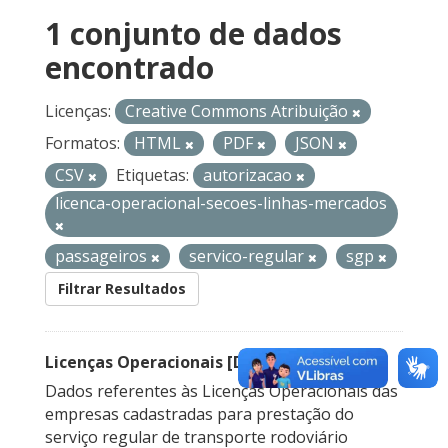
1 conjunto de dados
encontrado
Licenças:
Creative Commons Atribuição
Formatos:
HTML
PDF
JSON
CSV
Etiquetas:
autorizacao
licenca-operacional-secoes-linhas-mercados
passageiros
servico-regular
sgp
Filtrar Resultados
Licenças Operacionais [Descontinuado]
Dados referentes às Licenças Operacionais das
empresas cadastradas para prestação do
serviço regular de transporte rodoviário