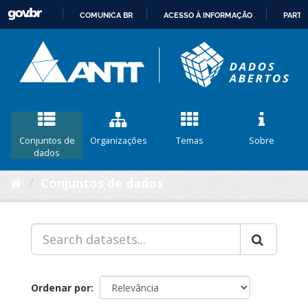
COMUNICA BR
ACESSO À INFORMAÇÃO
PARTI
IR
PARA
O
CONTEÚDO
Conjuntos de
Organizações
Temas
Sobre
dados
Conjuntos de dados
Ordenar por