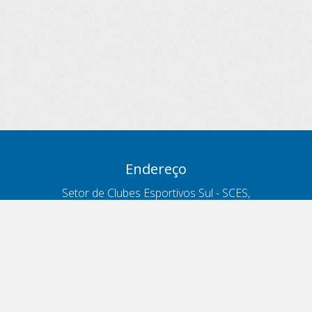
Endereço
Setor de Clubes Esportivos Sul - SCES,
trecho 03, lote 10, Projeto Orla Polo 8
- Brasília - DF
Contatos
Telefone 166