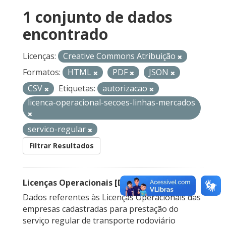
1 conjunto de dados
encontrado
Licenças:
Creative Commons Atribuição
Formatos:
HTML
PDF
JSON
CSV
Etiquetas:
autorizacao
licenca-operacional-secoes-linhas-mercados
servico-regular
Filtrar Resultados
Licenças Operacionais [Descontinuado]
Dados referentes às Licenças Operacionais das
empresas cadastradas para prestação do
serviço regular de transporte rodoviário