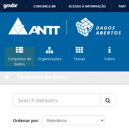
COMUNICA BR
ACESSO À INFORMAÇÃO
PARTI
IR
PARA
O
CONTEÚDO
Conjuntos de
Organizações
Temas
Sobre
dados
Conjuntos de dados
Ordenar por