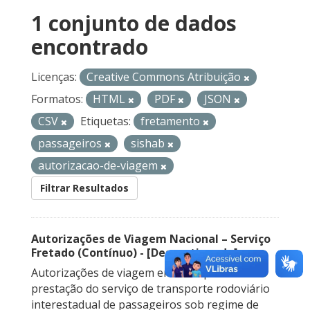
1 conjunto de dados
encontrado
Licenças:
Creative Commons Atribuição
Formatos:
HTML
PDF
JSON
CSV
Etiquetas:
fretamento
passageiros
sishab
autorizacao-de-viagem
Filtrar Resultados
Autorizações de Viagem Nacional – Serviço
Fretado (Contínuo) - [Descontinuado]
Autorizações de viagem emitidas para a
prestação do serviço de transporte rodoviário
interestadual de passageiros sob regime de