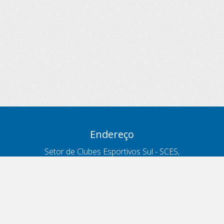
Endereço
Setor de Clubes Esportivos Sul - SCES,
trecho 03, lote 10, Projeto Orla Polo 8
- Brasília - DF
Contatos