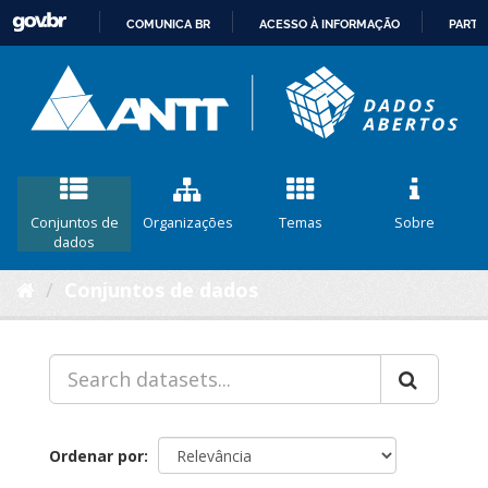
COMUNICA BR
ACESSO À INFORMAÇÃO
PARTI
IR
PARA
O
CONTEÚDO
Conjuntos de
Organizações
Temas
Sobre
dados
Conjuntos de dados
Ordenar por