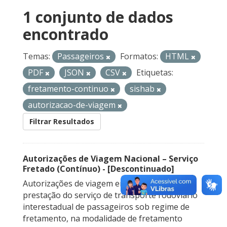
1 conjunto de dados
encontrado
Temas:
Passageiros
Formatos:
HTML
PDF
JSON
CSV
Etiquetas:
fretamento-continuo
sishab
autorizacao-de-viagem
Filtrar Resultados
Autorizações de Viagem Nacional – Serviço
Fretado (Contínuo) - [Descontinuado]
Autorizações de viagem emitidas para a
prestação do serviço de transporte rodoviário
interestadual de passageiros sob regime de
fretamento, na modalidade de fretamento