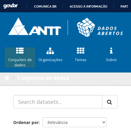
COMUNICA BR
ACESSO À INFORMAÇÃO
PARTI
IR
PARA
O
CONTEÚDO
Conjuntos de
Organizações
Temas
Sobre
dados
Conjuntos de dados
Ordenar por