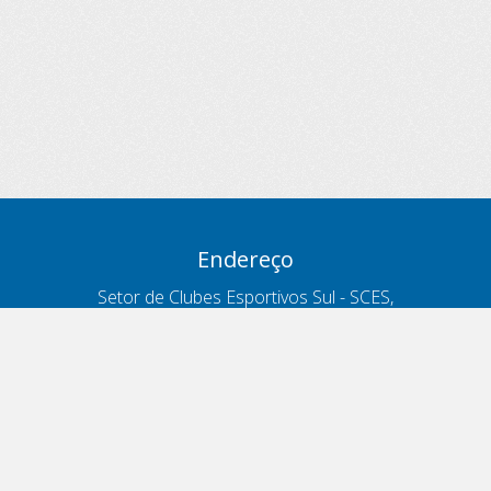
Endereço
Setor de Clubes Esportivos Sul - SCES,
trecho 03, lote 10, Projeto Orla Polo 8
- Brasília - DF
Contatos
Telefone 166
ouvidoria@antt.gov.br