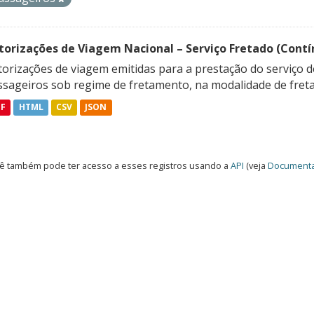
torizações de Viagem Nacional – Serviço Fretado (Contí
orizações de viagem emitidas para a prestação do serviço d
ssageiros sob regime de fretamento, na modalidade de freta
DF
HTML
CSV
JSON
ê também pode ter acesso a esses registros usando a
API
(veja
Documenta