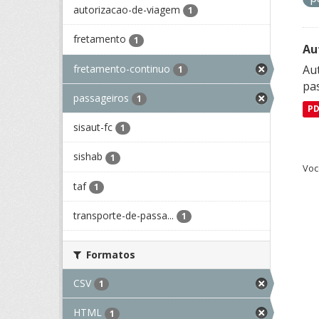
autorizacao-de-viagem
1
fretamento
1
Au
fretamento-continuo
Aut
1
pa
passageiros
1
P
sisaut-fc
1
sishab
1
Voc
taf
1
transporte-de-passa...
1
Formatos
CSV
1
HTML
1