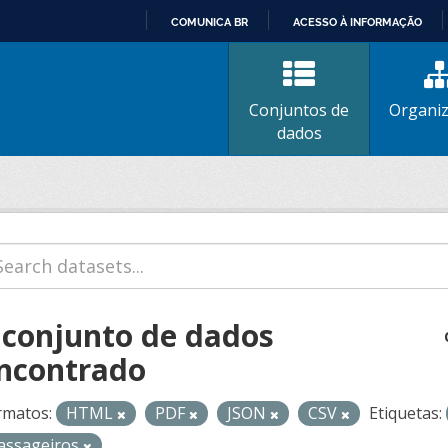
COMUNICA BR
ACESSO À INFORMAÇÃO
IR
PARA
O
Conjuntos de
Organi
CONTEÚDO
dados
 conjunto de dados
ncontrado
rmatos:
HTML
PDF
JSON
CSV
Etiquetas:
assageiros