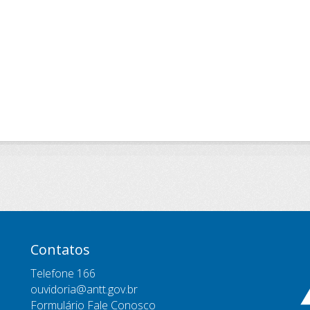
Contatos
Telefone 166
ouvidoria@antt.gov.br
Formulário Fale Conosco