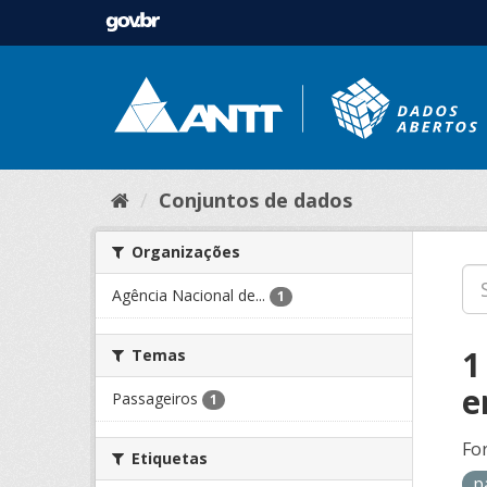
Conjuntos de dados
Organizações
Agência Nacional de...
1
1
Temas
e
Passageiros
1
Fo
Etiquetas
p