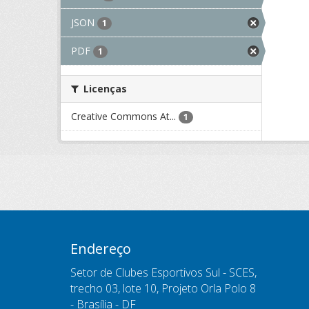
JSON
1
PDF
1
Licenças
Creative Commons At...
1
Endereço
Setor de Clubes Esportivos Sul - SCES,
trecho 03, lote 10, Projeto Orla Polo 8
- Brasília - DF