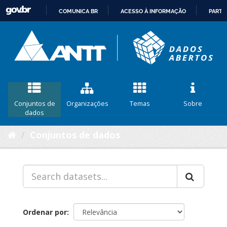
COMUNICA BR
ACESSO À INFORMAÇÃO
PARTI
IR
PARA
O
CONTEÚDO
Conjuntos de
Organizações
Temas
Sobre
dados
Conjuntos de dados
Ordenar por