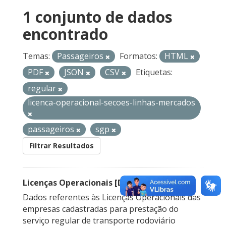
1 conjunto de dados
encontrado
Temas:
Passageiros
Formatos:
HTML
PDF
JSON
CSV
Etiquetas:
regular
licenca-operacional-secoes-linhas-mercados
passageiros
sgp
Filtrar Resultados
Licenças Operacionais [Descontinuado]
Dados referentes às Licenças Operacionais das
empresas cadastradas para prestação do
serviço regular de transporte rodoviário