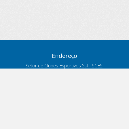
Endereço
Setor de Clubes Esportivos Sul - SCES,
trecho 03, lote 10, Projeto Orla Polo 8
- Brasília - DF
Contatos
Telefone 166
ouvidoria@antt.gov.br
Formulário Fale Conosco