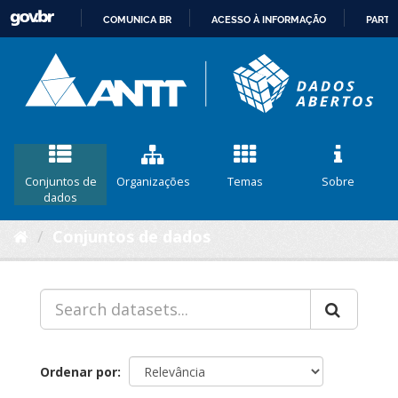
COMUNICA BR
ACESSO À INFORMAÇÃO
PARTI
IR
PARA
O
CONTEÚDO
Conjuntos de
Organizações
Temas
Sobre
dados
Conjuntos de dados
Ordenar por