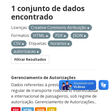
1 conjunto de dados
encontrado
Licenças:
Creative Commons Atribuição
Formatos:
HTML
PDF
JSON
CSV
Etiquetas:
horarios
autorizacao
Filtrar Resultados
Gerenciamento de Autorizações
Dados referentes à prestação do serviço
regular de transporte rodoviário interestadual
e internacional de passageiros, sob regime de
autorização. Gerenciamento de Autorizações...
PDF
HTML
JSON
CSV