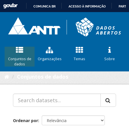
COMUNICA BR
ACESSO À INFORMAÇÃO
PARTI
IR
PARA
O
CONTEÚDO
Conjuntos de
Organizações
Temas
Sobre
dados
Conjuntos de dados
Ordenar por