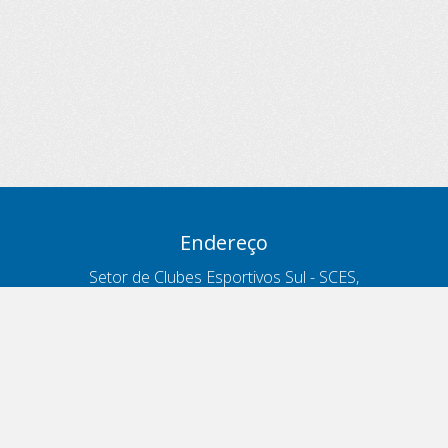
Endereço
Setor de Clubes Esportivos Sul - SCES,
trecho 03, lote 10, Projeto Orla Polo 8
- Brasília - DF
Contatos
Telefone 166