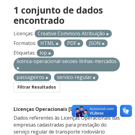
1 conjunto de dados
encontrado
Licenças:
Creative Commons Atribuição
Formatos:
HTML
PDF
JSON
Etiquetas:
lop
licenca-operacional-secoes-linhas-mercados
passageiros
servico-regular
Filtrar Resultados
Licenças Operacionais [Descontinuado]
Dados referentes às Licenças Operacionais das
empresas cadastradas para prestação do
serviço regular de transporte rodoviário