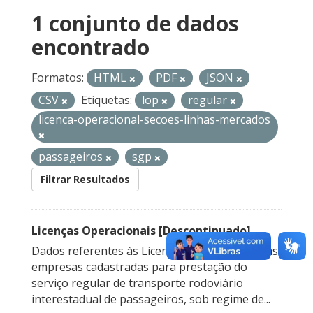
1 conjunto de dados
encontrado
Formatos:
HTML
PDF
JSON
CSV
Etiquetas:
lop
regular
licenca-operacional-secoes-linhas-mercados
passageiros
sgp
Filtrar Resultados
Licenças Operacionais [Descontinuado]
Dados referentes às Licenças Operacionais das
empresas cadastradas para prestação do
serviço regular de transporte rodoviário
interestadual de passageiros, sob regime de...