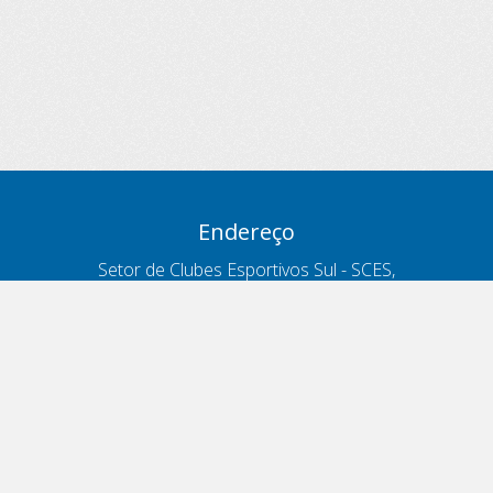
Endereço
Setor de Clubes Esportivos Sul - SCES,
trecho 03, lote 10, Projeto Orla Polo 8
- Brasília - DF
Contatos
Telefone 166
ouvidoria@antt.gov.br
Formulário Fale Conosco