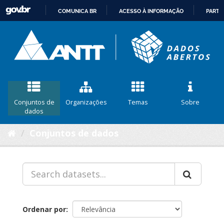
COMUNICA BR
ACESSO À INFORMAÇÃO
PARTI
IR
PARA
O
CONTEÚDO
Conjuntos de
Organizações
Temas
Sobre
dados
Conjuntos de dados
Ordenar por