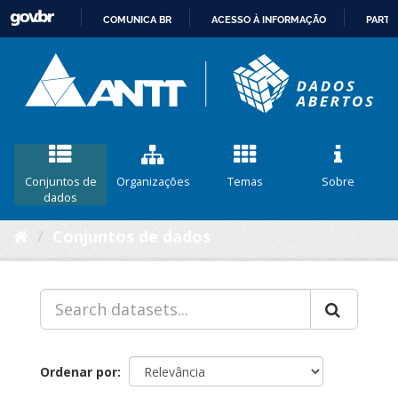
COMUNICA BR
ACESSO À INFORMAÇÃO
PARTI
IR
PARA
O
CONTEÚDO
Conjuntos de
Organizações
Temas
Sobre
dados
Conjuntos de dados
Ordenar por