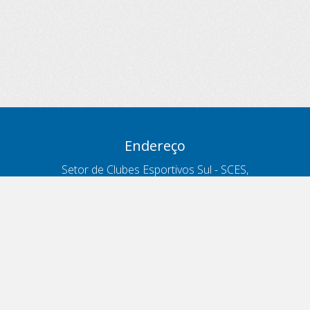
Endereço
Setor de Clubes Esportivos Sul - SCES,
trecho 03, lote 10, Projeto Orla Polo 8
- Brasília - DF
Contatos
Telefone 166
ouvidoria@antt.gov.br
Formulário Fale Conosco