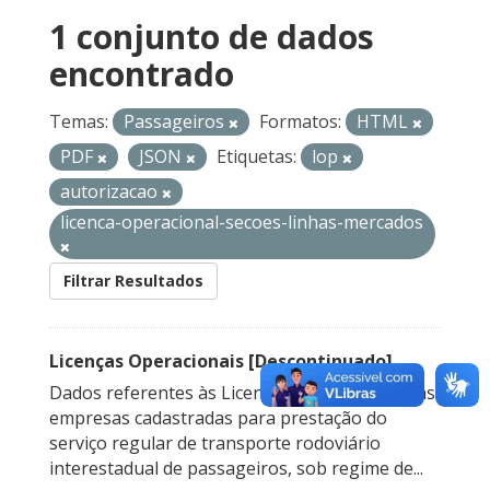
1 conjunto de dados
encontrado
Temas:
Passageiros
Formatos:
HTML
PDF
JSON
Etiquetas:
lop
autorizacao
licenca-operacional-secoes-linhas-mercados
Filtrar Resultados
Licenças Operacionais [Descontinuado]
Dados referentes às Licenças Operacionais das
empresas cadastradas para prestação do
serviço regular de transporte rodoviário
interestadual de passageiros, sob regime de...