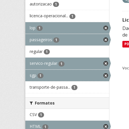
autorizacao
1
licenca-operacional...
1
Li
lop
Da
1
de 
passageiros
1
P
regular
1
servico-regular
1
Voc
sgp
1
transporte-de-passa...
1
Formatos
CSV
1
HTML
1