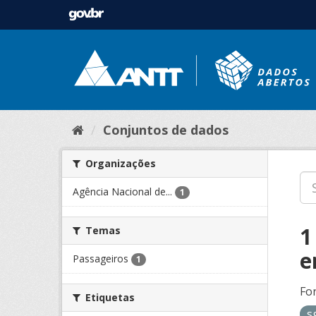
Conjuntos de dados
Organizações
Agência Nacional de...
1
1
Temas
e
Passageiros
1
Fo
Etiquetas
s