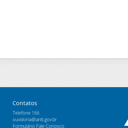
Contatos
Telefone 166
ouvidoria@antt.gov.br
Formulário Fale Conosco