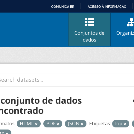
COMUNICA BR
ACESSO À INFORMAÇÃO
IR
PARA
O
Conjuntos de
Organi
CONTEÚDO
dados
 conjunto de dados
ncontrado
rmatos:
HTML
PDF
JSON
Etiquetas:
lop
gp