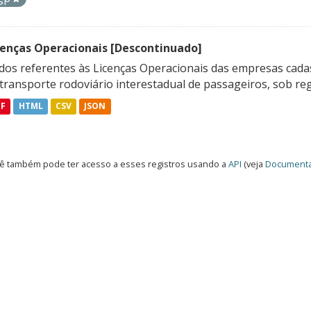
cenças Operacionais [Descontinuado]
dos referentes às Licenças Operacionais das empresas cadas
transporte rodoviário interestadual de passageiros, sob reg
DF
HTML
CSV
JSON
ê também pode ter acesso a esses registros usando a
API
(veja
Documenta