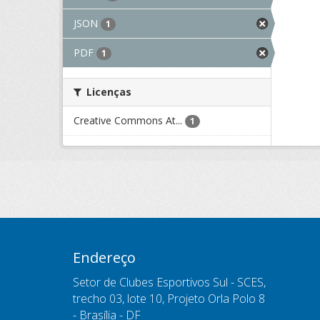
JSON
1
PDF
1
Licenças
Creative Commons At...
1
Endereço
Setor de Clubes Esportivos Sul - SCES,
trecho 03, lote 10, Projeto Orla Polo 8
- Brasília - DF