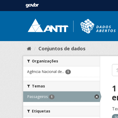
Conjuntos de dados
Organizações
Agência Nacional de...
1
1
Temas
e
Passageiros
1
Te
Etiquetas
l