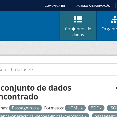
COMUNICA BR
ACESSO À INFORMAÇÃO
IR
PARA
O
Conjuntos de
Organi
CONTEÚDO
dados
 conjunto de dados
ncontrado
mas:
Passageiros
Formatos:
HTML
PDF
JS
icenca-operacional-secoes-linhas-mercados
passageir