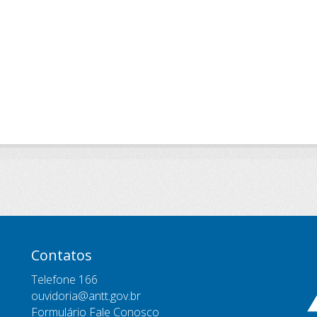
Contatos
Telefone 166
ouvidoria@antt.gov.br
Formulário Fale Conosco