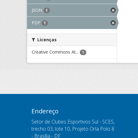
JSON
1
PDF
1
Licenças
Creative Commons At...
1
Endereço
Setor de Clubes Esportivos Sul - SCES,
trecho 03, lote 10, Projeto Orla Polo 8
- Brasília - DF