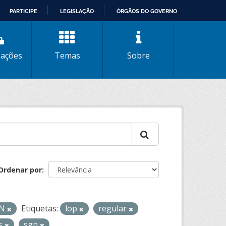
PARTICIPE
LEGISLAÇÃO
ÓRGÃOS DO GOVERNO
zações
Temas
Sobre
Ordenar por
ON
Etiquetas:
lop
regular
os
sgp