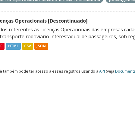
cenças Operacionais [Descontinuado]
dos referentes às Licenças Operacionais das empresas cadas
transporte rodoviário interestadual de passageiros, sob reg
DF
HTML
CSV
JSON
ê também pode ter acesso a esses registros usando a
API
(veja
Documenta