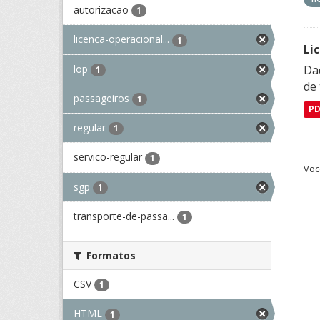
autorizacao
1
licenca-operacional...
1
Li
lop
Da
1
de 
passageiros
1
P
regular
1
servico-regular
1
Voc
sgp
1
transporte-de-passa...
1
Formatos
CSV
1
HTML
1