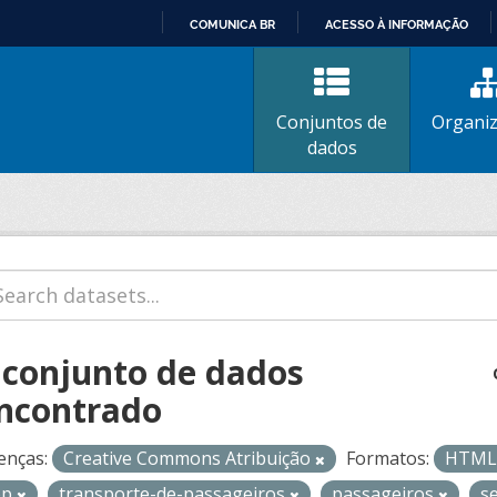
COMUNICA BR
ACESSO À INFORMAÇÃO
IR
PARA
O
Conjuntos de
Organi
CONTEÚDO
dados
 conjunto de dados
ncontrado
enças:
Creative Commons Atribuição
Formatos:
HTM
op
transporte-de-passageiros
passageiros
s