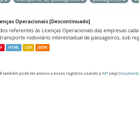
cenças Operacionais [Descontinuado]
dos referentes às Licenças Operacionais das empresas cadas
transporte rodoviário interestadual de passageiros, sob reg
DF
HTML
CSV
JSON
ê também pode ter acesso a esses registros usando a
API
(veja
Documenta