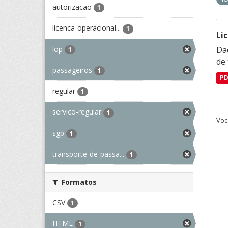
autorizacao
1
licenca-operacional...
1
Li
lop
Da
1
de 
passageiros
1
P
regular
1
servico-regular
1
Voc
sgp
1
transporte-de-passa...
1
Formatos
CSV
1
HTML
1