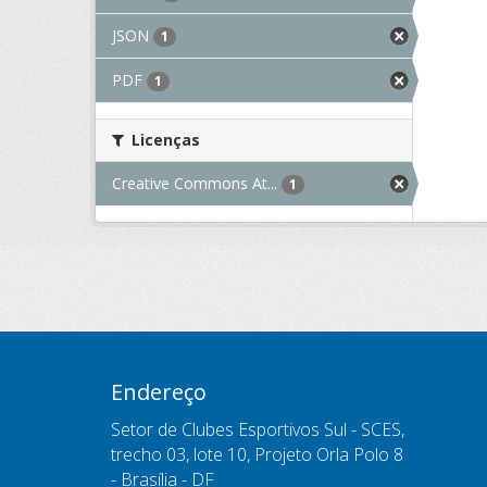
JSON
1
PDF
1
Licenças
Creative Commons At...
1
Endereço
Setor de Clubes Esportivos Sul - SCES,
trecho 03, lote 10, Projeto Orla Polo 8
- Brasília - DF