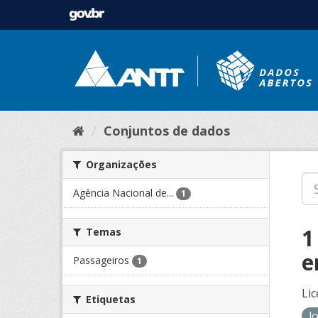
Conjuntos de dados
Organizações
Agência Nacional de...
1
1
Temas
e
Passageiros
1
Lic
Etiquetas
l