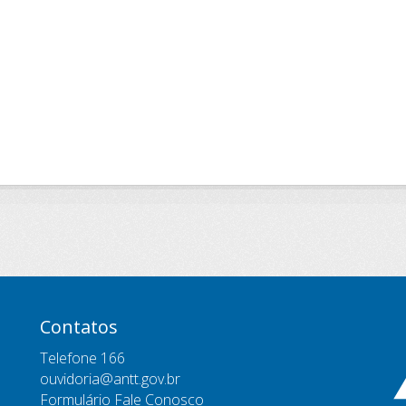
Contatos
Telefone 166
ouvidoria@antt.gov.br
Formulário Fale Conosco