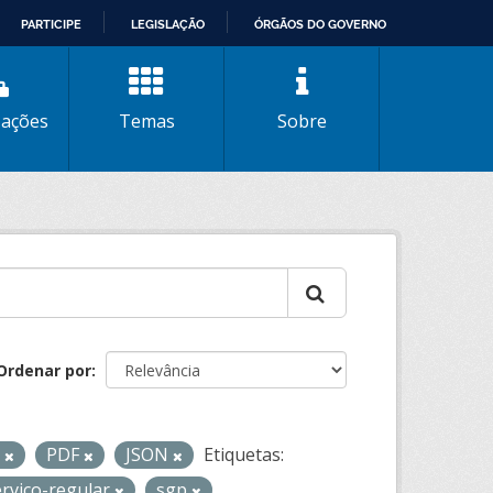
PARTICIPE
LEGISLAÇÃO
ÓRGÃOS DO GOVERNO
zações
Temas
Sobre
Ordenar por
L
PDF
JSON
Etiquetas:
ervico-regular
sgp