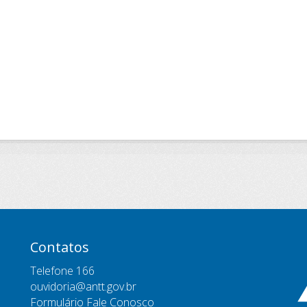
Contatos
Telefone 166
ouvidoria@antt.gov.br
Formulário Fale Conosco