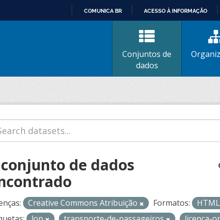
COMUNICA BR
ACESSO À INFORMAÇÃO
IR
PARA
O
Conjuntos de
Organi
CONTEÚDO
dados
 conjunto de dados
ncontrado
enças:
Creative Commons Atribuição
Formatos:
HTM
quetas:
lop
transporte-de-passageiros
licenca-o