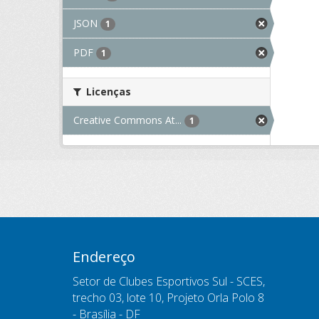
JSON
1
PDF
1
Licenças
Creative Commons At...
1
Endereço
Setor de Clubes Esportivos Sul - SCES,
trecho 03, lote 10, Projeto Orla Polo 8
- Brasília - DF