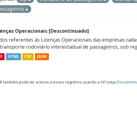
assageiros
cenças Operacionais [Descontinuado]
dos referentes às Licenças Operacionais das empresas cadas
transporte rodoviário interestadual de passageiros, sob reg
DF
HTML
CSV
JSON
ê também pode ter acesso a esses registros usando a
API
(veja
Documenta