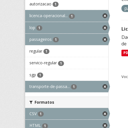
autorizacao
1
p
licenca-operacional...
1
lop
1
Li
Da
passageiros
1
de 
regular
1
P
servico-regular
1
sgp
1
Voc
transporte-de-passa...
1
Formatos
CSV
1
HTML
1