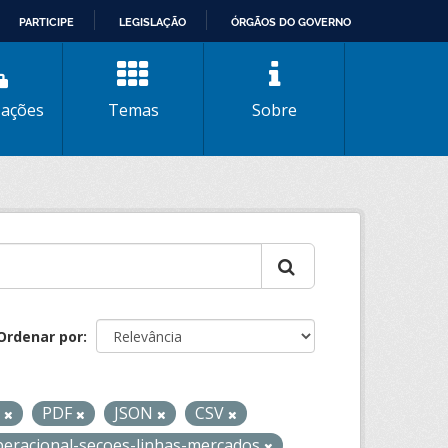
PARTICIPE
LEGISLAÇÃO
ÓRGÃOS DO GOVERNO
zações
Temas
Sobre
Ordenar por
L
PDF
JSON
CSV
peracional-secoes-linhas-mercados