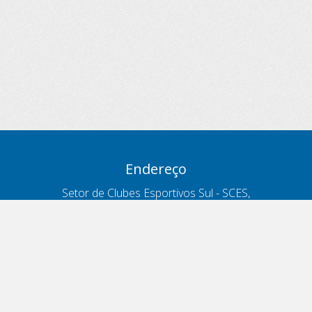
Endereço
Setor de Clubes Esportivos Sul - SCES,
trecho 03, lote 10, Projeto Orla Polo 8
- Brasília - DF
Contatos
Telefone 166