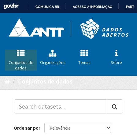
COMUNICA BR
ACESSO À INFORMAÇÃO
PARTI
IR
PARA
O
CONTEÚDO
Conjuntos de
Organizações
Temas
Sobre
dados
Conjuntos de dados
Ordenar por