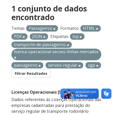
1 conjunto de dados
encontrado
Temas:
Passageiros
Formatos:
HTML
PDF
JSON
Etiquetas:
lop
transporte-de-passageiros
licenca-operacional-secoes-linhas-mercados
passageiros
servico-regular
sgp
Filtrar Resultados
Licenças Operacionais [Descontinuado]
Dados referentes às Licenças Operacionais das
empresas cadastradas para prestação do
serviço regular de transporte rodoviário