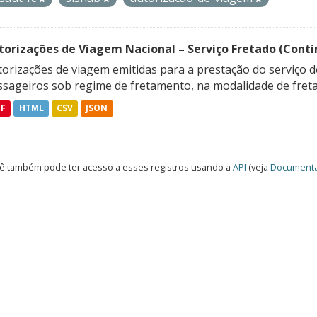
torizações de Viagem Nacional – Serviço Fretado (Contí
orizações de viagem emitidas para a prestação do serviço d
ssageiros sob regime de fretamento, na modalidade de freta
DF
HTML
CSV
JSON
ê também pode ter acesso a esses registros usando a
API
(veja
Documenta