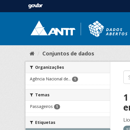
Conjuntos de dados
Organizações
Agência Nacional de...
1
1
Temas
e
Passageiros
1
Lic
Etiquetas
s