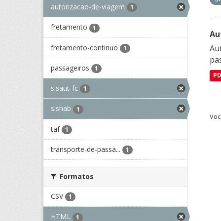
autorizacao-de-viagem
1
fretamento
1
Au
fretamento-continuo
Aut
1
pa
passageiros
1
P
sisaut-fc
1
sishab
1
Voc
taf
1
transporte-de-passa...
1
Formatos
CSV
1
HTML
1