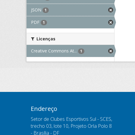
JSON
1
PDF
1
Licenças
Creative Commons At...
1
Endereço
Setor de Clubes Esportivos Sul - SCES,
trecho 03, lote 10, Projeto Orla Polo 8
- Brasília - DF