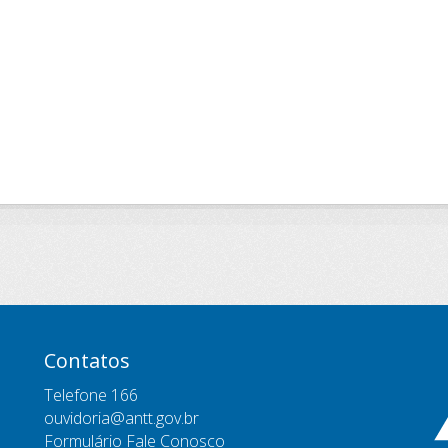
Contatos
Telefone 166
ouvidoria@antt.gov.br
Formulário Fale Conosco