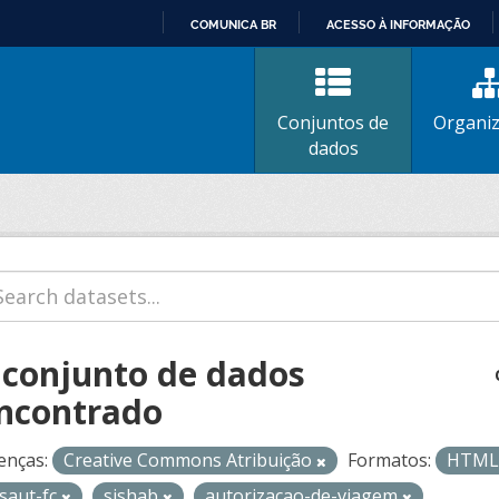
COMUNICA BR
ACESSO À INFORMAÇÃO
IR
PARA
O
Conjuntos de
Organi
CONTEÚDO
dados
 conjunto de dados
ncontrado
enças:
Creative Commons Atribuição
Formatos:
HTM
isaut-fc
sishab
autorizacao-de-viagem