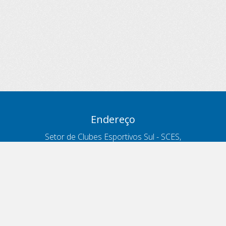
Endereço
Setor de Clubes Esportivos Sul - SCES,
trecho 03, lote 10, Projeto Orla Polo 8
- Brasília - DF
Contatos
Telefone 166
ouvidoria@antt.gov.br