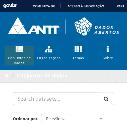
COMUNICA BR
ACESSO À INFORMAÇÃO
PARTI
IR
PARA
O
CONTEÚDO
Conjuntos de
Organizações
Temas
Sobre
dados
Conjuntos de dados
Ordenar por