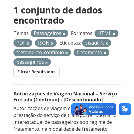
1 conjunto de dados
encontrado
Temas:
Passageiros
Formatos:
HTML
PDF
JSON
Etiquetas:
sisaut-fc
fretamento-continuo
fretamento
passageiros
Filtrar Resultados
Autorizações de Viagem Nacional – Serviço
Fretado (Contínuo) - [Descontinuado]
Autorizações de viagem emitidas para a
prestação do serviço de transporte rodoviário
interestadual de passageiros sob regime de
fretamento, na modalidade de fretamento