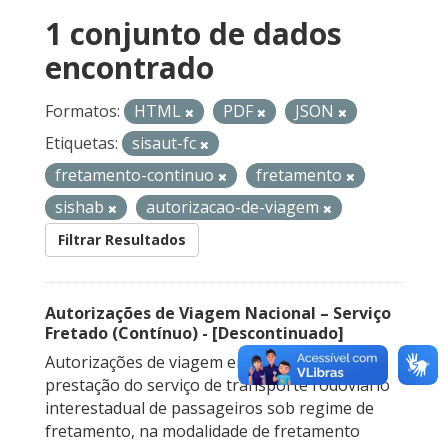
1 conjunto de dados
encontrado
Formatos:
HTML
PDF
JSON
Etiquetas:
sisaut-fc
fretamento-continuo
fretamento
sishab
autorizacao-de-viagem
Filtrar Resultados
Autorizações de Viagem Nacional – Serviço
Fretado (Contínuo) - [Descontinuado]
Autorizações de viagem emitidas para a
prestação do serviço de transporte rodoviário
interestadual de passageiros sob regime de
fretamento, na modalidade de fretamento