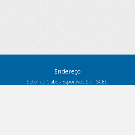
Endereço
Setor de Clubes Esportivos Sul - SCES,
trecho 03, lote 10, Projeto Orla Polo 8
- Brasília - DF
Contatos
Telefone 166
ouvidoria@antt.gov.br