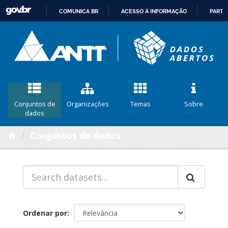
COMUNICA BR
ACESSO À INFORMAÇÃO
PARTI
IR
PARA
O
CONTEÚDO
Conjuntos de
Organizações
Temas
Sobre
dados
Conjuntos de dados
Ordenar por