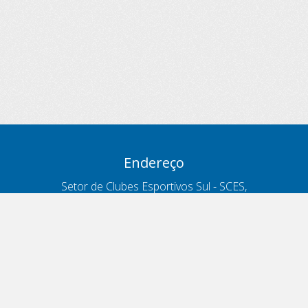
Endereço
Setor de Clubes Esportivos Sul - SCES,
trecho 03, lote 10, Projeto Orla Polo 8
- Brasília - DF
Contatos
Telefone 166
ouvidoria@antt.gov.br