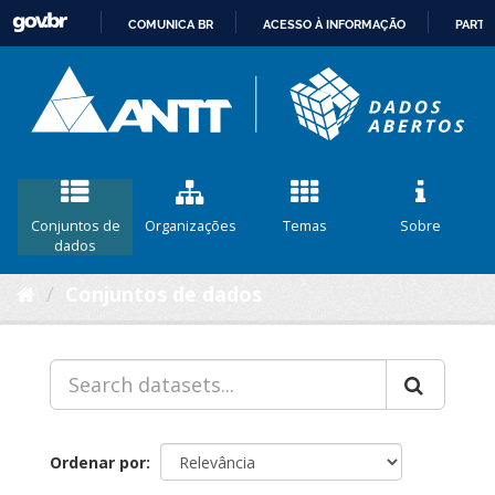
COMUNICA BR
ACESSO À INFORMAÇÃO
PARTI
IR
PARA
O
CONTEÚDO
Conjuntos de
Organizações
Temas
Sobre
dados
Conjuntos de dados
Ordenar por