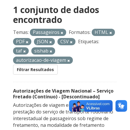
1 conjunto de dados
encontrado
Temas:
Passageiros
Formatos:
HTML
PDF
JSON
CSV
Etiquetas:
taf
sishab
autorizacao-de-viagem
Filtrar Resultados
Autorizações de Viagem Nacional – Serviço
Fretado (Contínuo) - [Descontinuado]
Autorizações de viagem emitidas para a
prestação do serviço de transporte rodoviário
interestadual de passageiros sob regime de
fretamento, na modalidade de fretamento