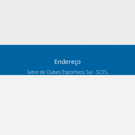
Endereço
Setor de Clubes Esportivos Sul - SCES,
trecho 03, lote 10, Projeto Orla Polo 8
- Brasília - DF
Contatos
Telefone 166
ouvidoria@antt.gov.br
Formulário Fale Conosco