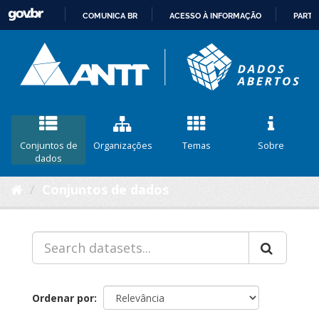
COMUNICA BR
ACESSO À INFORMAÇÃO
PARTI
IR
PARA
O
CONTEÚDO
Conjuntos de
Organizações
Temas
Sobre
dados
Conjuntos de dados
Ordenar por